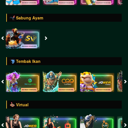
Sabung Ayam
Tembak Ikan
Virtual