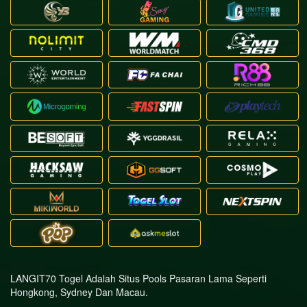
LANGIT70 Togel Adalah Situs Pools Pasaran Lama Seperti
Hongkong, Sydney Dan Macau.