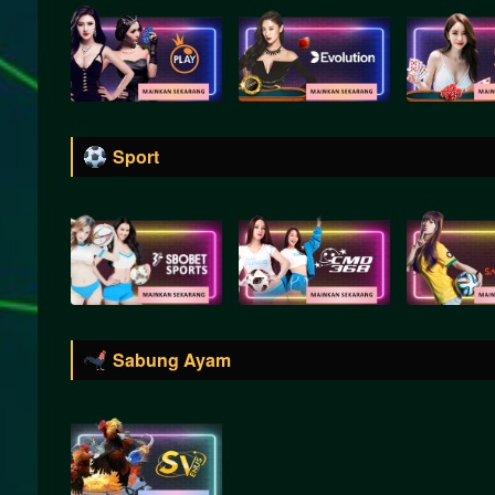
Sport
Sabung Ayam