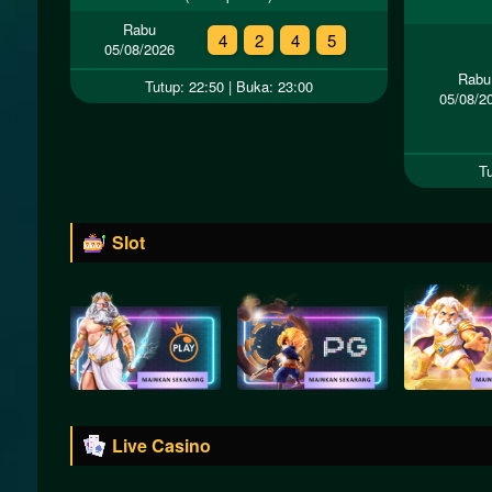
Rabu
4
2
4
5
05/08/2026
Rabu
Tutup: 22:50 | Buka: 23:00
05/08/2
Tu
Slot
Live Casino