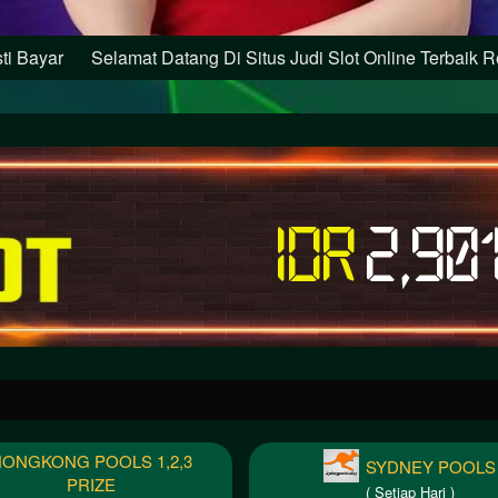
Selamat Datang Di Situs Judi Slot Online Terbaik Resmi dan
IDR
2,901
HONGKONG POOLS 1,2,3
SYDNEY POOLS
PRIZE
( Setiap Hari )