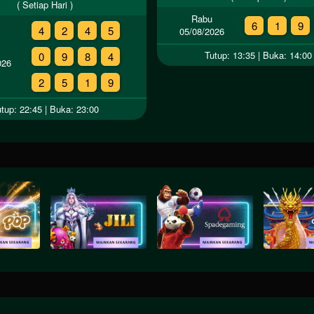
( Setiap Hari )
Rabu
6
1
9
4
2
4
5
05/08/2026
Tutup: 13:35 | Buka: 14:00
0
9
8
4
026
2
5
1
9
tup: 22:45 | Buka: 23:00