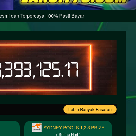
 Terpercaya 100% Pasti Bayar
,393,147.97
Lebih Banyak Pasaran
SYDNEY POOLS 1,2,3 PRIZE
( Setiap Hari )