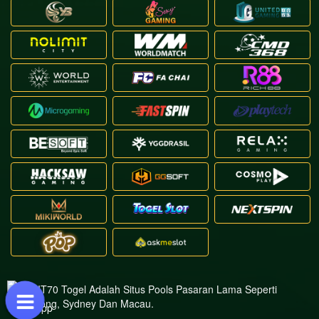
LANGIT70 Togel Adalah Situs Pools Pasaran Lama Seperti
Hongkong, Sydney Dan Macau.