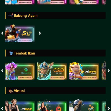
Sabung Ayam
Tembak Ikan
Virtual