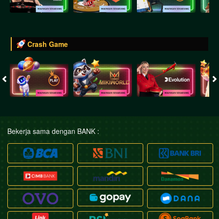
Crash Game
Bekerja sama dengan BANK :