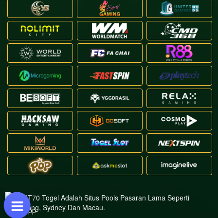
LANGIT70 Togel Adalah Situs Pools Pasaran Lama Seperti
Hongkong, Sydney Dan Macau.