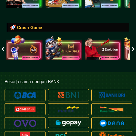
Crash Game
Bekerja sama dengan BANK :