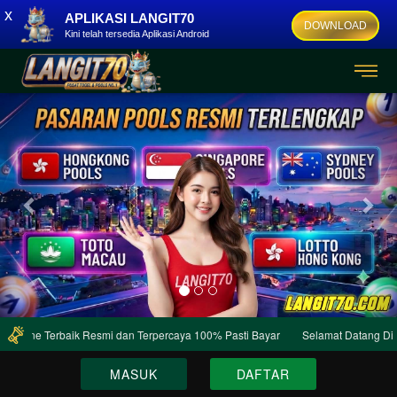
x
APLIKASI LANGIT70
DOWNLOAD
Kini telah tersedia Aplikasi Android
Previous
Nex
 Online Terbaik Resmi dan Terpercaya 100% Pasti Bayar
Selamat Datang Di Sit
MASUK
DAFTAR