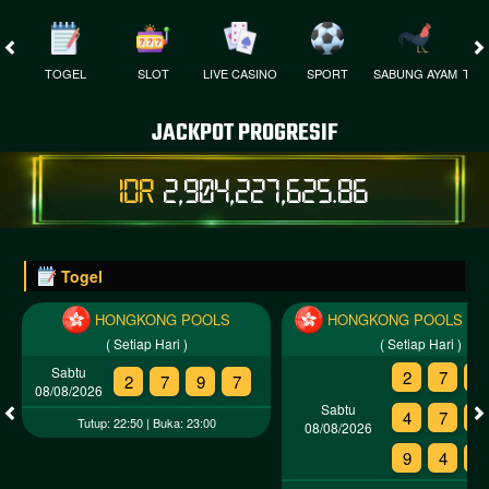
TOGEL
SLOT
LIVE CASINO
SPORT
SABUNG AYAM
TEM
JACKPOT PROGRESIF
IDR
2,904,227,631.30
Togel
HONGKONG POOLS
HONGKONG POOLS 1,2,
( Setiap Hari )
( Setiap Hari )
Sabtu
2
7
9
2
7
9
7
08/08/2026
Sabtu
4
7
1
Tutup: 22:50 | Buka: 23:00
08/08/2026
9
4
7