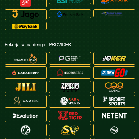
Bekerja sama dengan PROVIDER :