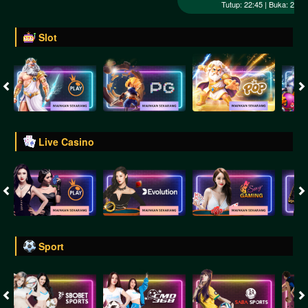
Tutup: 22:45 | Buka: 23:0
Slot
Live Casino
Sport