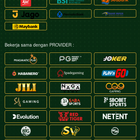
Bekerja sama dengan PROVIDER :