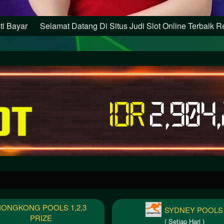
Selamat Datang Di Situs Judi Slot Online Terbaik Resmi d
IDR
2,904
HONGKONG POOLS 1,2,3
SYDNEY POOLS
PRIZE
( Setiap Hari )