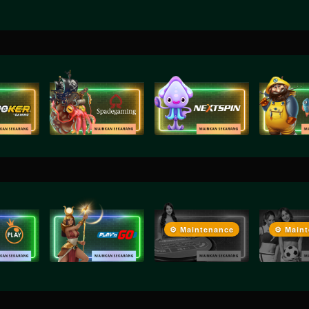
⚙ Maintenance
⚙ Main