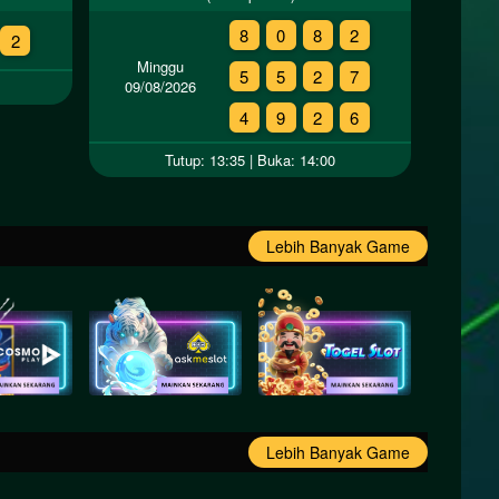
8
0
8
2
2
Minggu
5
5
2
7
09/08/2026
4
9
2
6
Tutup: 13:35 | Buka: 14:00
Lebih Banyak Game
Lebih Banyak Game