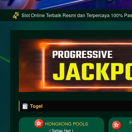
di Slot Online Terbaik Resmi dan Terpercaya 100% Pasti Bayar
Togel
HONGKONG POOLS
( Setiap Hari )