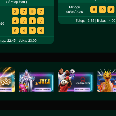
( Setiap Hari )
Minggu
8
0
8
2
7
9
7
09/08/2026
u
Tutup: 13:35 | Buka: 14:00
4
7
1
7
026
9
4
7
4
tup: 22:45 | Buka: 23:00