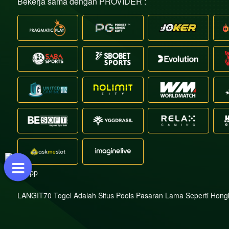
Bekerja sama dengan PROVIDER :
LANGIT70 Togel Adalah Situs Pools Pasaran Lama Seperti Hon