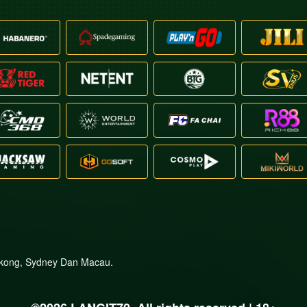
gkong, Sydney Dan Macau.