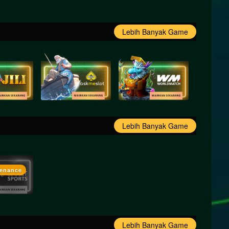
Lebih Banyak Game
Lebih Banyak Game
tenance
Lebih Banyak Game