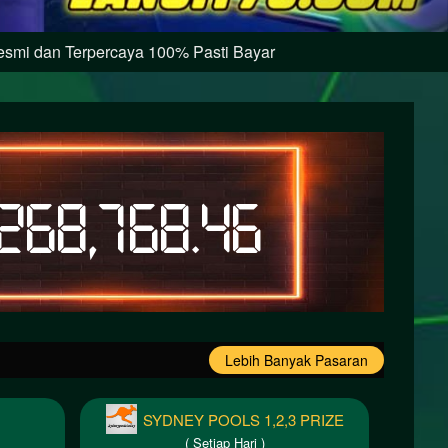
an Terpercaya 100% Pasti Bayar
,268,787.06
Lebih Banyak Pasaran
SYDNEY POOLS 1,2,3 PRIZE
( Setiap Hari )