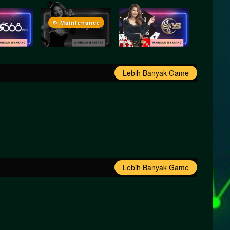
⚙ Maintenance
Lebih Banyak Game
Lebih Banyak Game