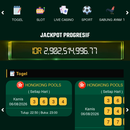
TOGEL
SLOT
LIVE CASINO
SPORT
SABUNG AYAM
TEM
JACKPOT PROGRESIF
IDR
2,902,515,001.57
Togel
HONGKONG POOLS
HONGKONG POOLS 1,2,
( Setiap Hari )
( Setiap Hari )
Kamis
3
6
3
3
6
3
4
06/08/2026
Kamis
7
4
0
Tutup: 22:50 | Buka: 23:00
06/08/2026
7
7
1