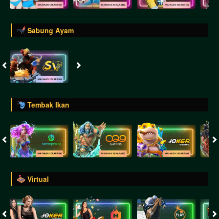
Sabung Ayam
Tembak Ikan
Virtual