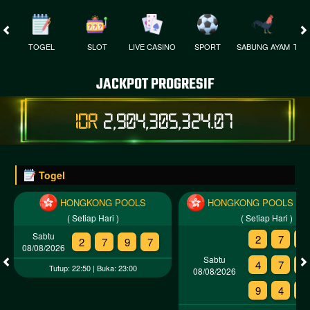
TOGEL
SLOT
LIVE CASINO
SPORT
SABUNG AYAM
TEM
JACKPOT PROGRESIF
IDR
2,904,305,328.88
Togel
HONGKONG POOLS
HONGKONG POOLS 1,2,
( Setiap Hari )
( Setiap Hari )
Sabtu
2
7
9
2
7
9
7
08/08/2026
Sabtu
4
7
1
Tutup: 22:50 | Buka: 23:00
08/08/2026
9
4
7