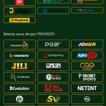
Bekerja sama dengan PROVIDER :