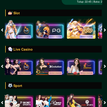
Tutup: 22:45 | Buka: 23:0
Slot
Live Casino
Sport