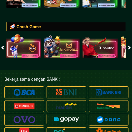
Crash Game
Bekerja sama dengan BANK :