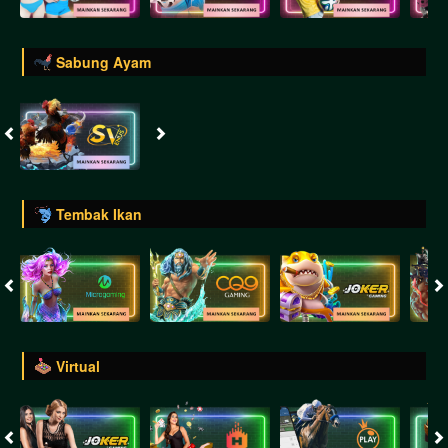
Sabung Ayam
Tembak Ikan
Virtual