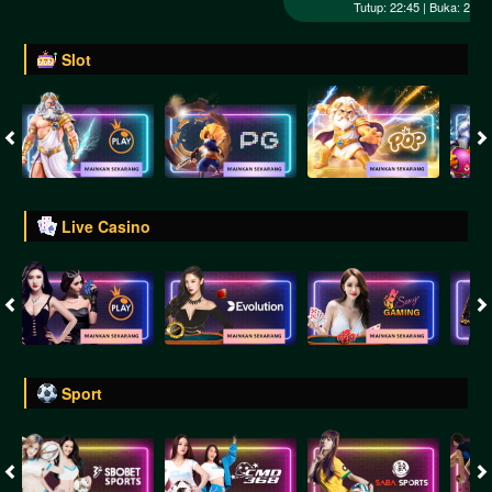
Tutup: 22:45 | Buka: 23:0
Slot
Live Casino
Sport