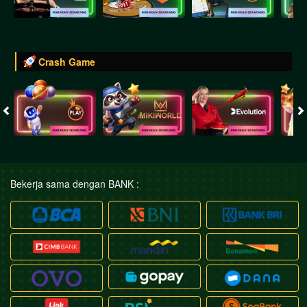
Crash Game
Bekerja sama dengan BANK :