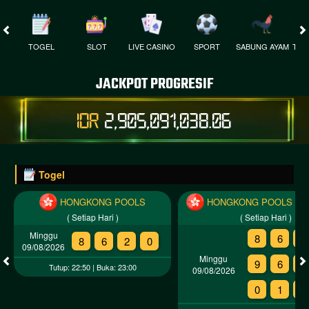
TOGEL
SLOT
LIVE CASINO
SPORT
SABUNG AYAM
TEM
JACKPOT PROGRESIF
IDR
2,905,091,042.87
Togel
HONGKONG POOLS
HONGKONG POOLS 1,2,
( Setiap Hari )
( Setiap Hari )
Minggu
8
6
2
8
6
2
0
09/08/2026
Minggu
9
6
2
Tutup: 22:50 | Buka: 23:00
09/08/2026
0
1
6