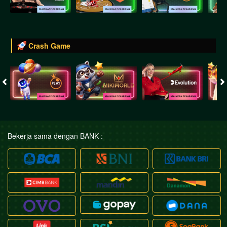
Crash Game
Bekerja sama dengan BANK :