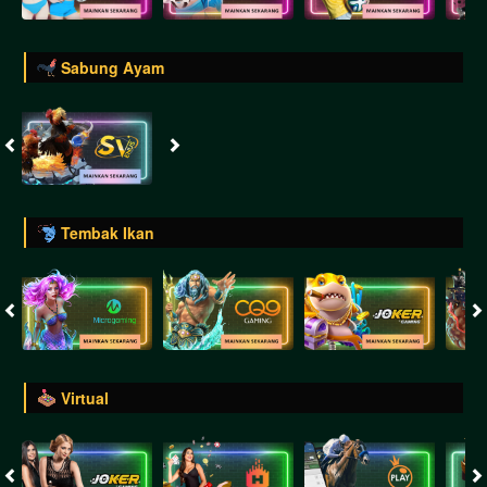
Sabung Ayam
Tembak Ikan
Virtual