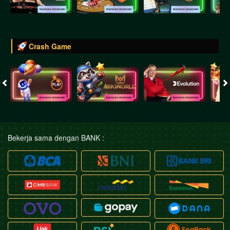
Crash Game
Bekerja sama dengan BANK :