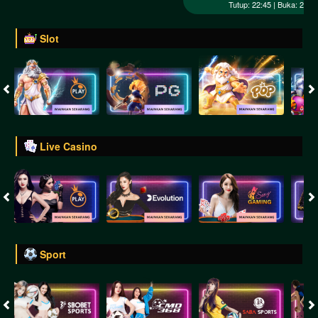
Tutup: 22:45 | Buka: 23:0
Slot
Live Casino
Sport