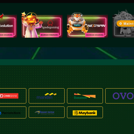
⚙ Main