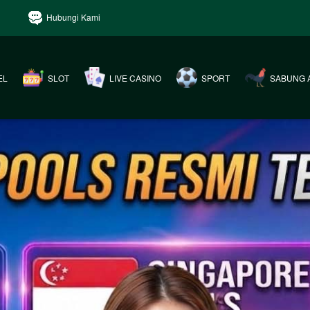
i
Hubungi Kami
EL
SLOT
LIVE CASINO
SPORT
SABUNG 