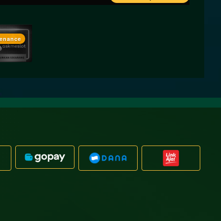
tenance