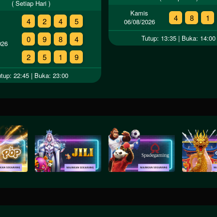
( Setiap Hari )
Kamis
4
8
1
4
2
4
5
06/08/2026
Tutup: 13:35 | Buka: 14:00
0
9
8
4
026
2
5
1
9
tup: 22:45 | Buka: 23:00