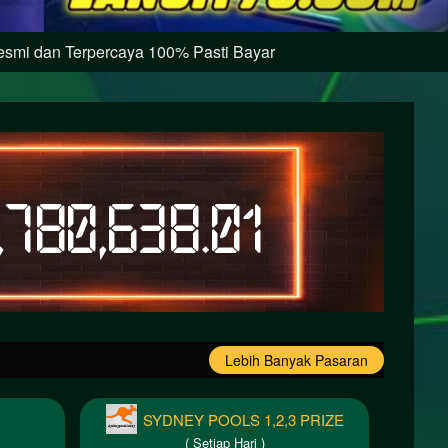
n Terpercaya 100% Pasti Bayar
,780,657.81
Lebih Banyak Pasaran
SYDNEY POOLS 1,2,3 PRIZE
( Setiap Hari )