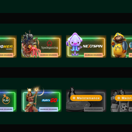
⚙ Maintenance
⚙ Main