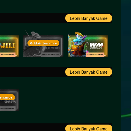
Lebih Banyak Game
⚙ Maintenance
Lebih Banyak Game
tenance
Lebih Banyak Game