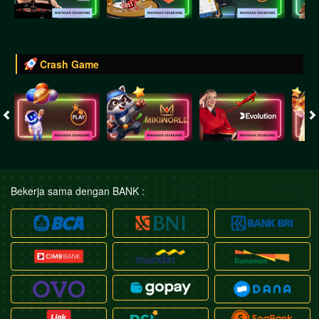
Crash Game
Bekerja sama dengan BANK :