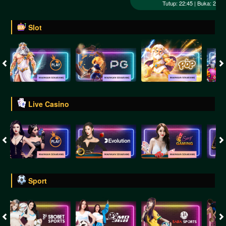
Tutup: 22:45 | Buka: 23:0
Slot
Live Casino
Sport