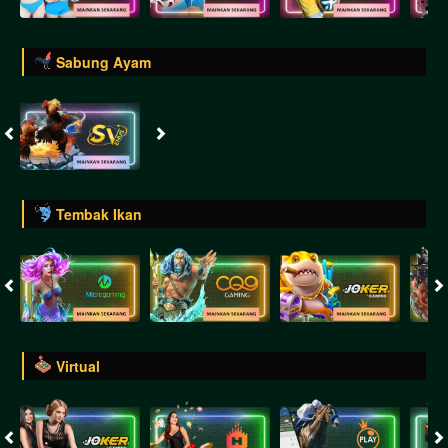
Sabung Ayam
Tembak Ikan
Virtual