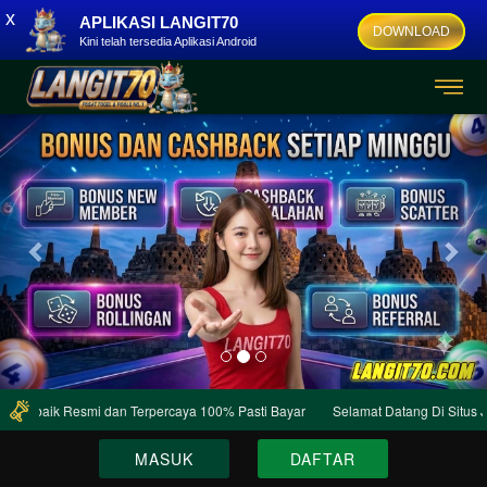
x
APLIKASI LANGIT70
DOWNLOAD
Kini telah tersedia Aplikasi Android
Previous
Nex
e Terbaik Resmi dan Terpercaya 100% Pasti Bayar
Selamat Datang Di Situs Jud
MASUK
DAFTAR