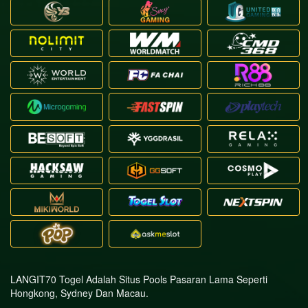
LANGIT70 Togel Adalah Situs Pools Pasaran Lama Seperti
Hongkong, Sydney Dan Macau.