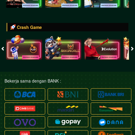
Crash Game
Bekerja sama dengan BANK :