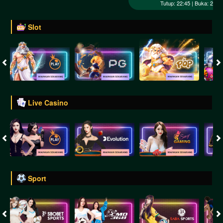
Tutup: 22:45 | Buka: 23:0
Slot
Live Casino
Sport