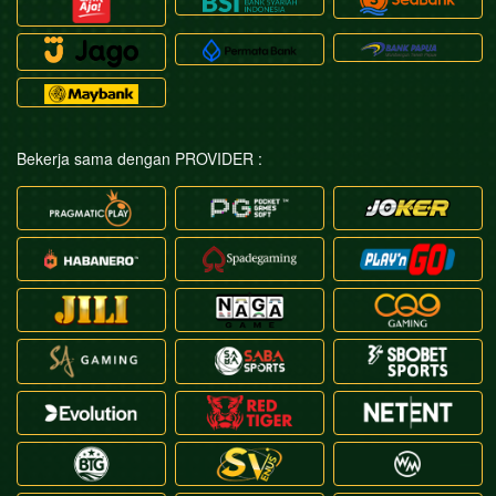
Bekerja sama dengan PROVIDER :