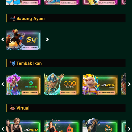
Sabung Ayam
Tembak Ikan
Virtual