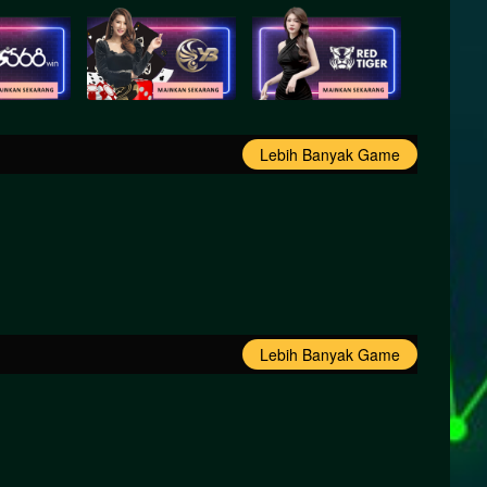
Lebih Banyak Game
Lebih Banyak Game