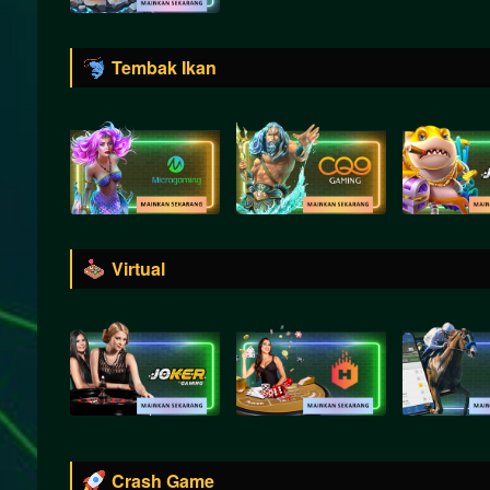
Tembak Ikan
Virtual
Crash Game