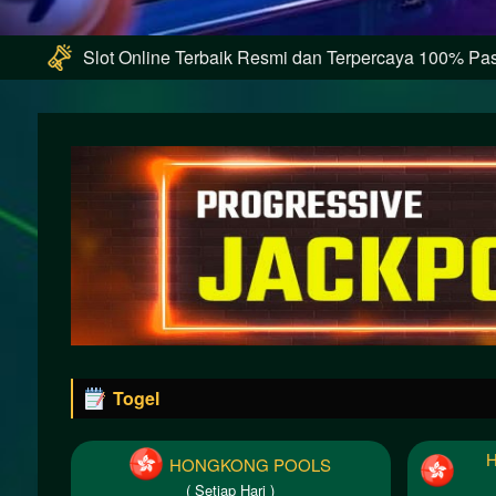
i Slot Online Terbaik Resmi dan Terpercaya 100% Pasti Bayar
Togel
HONGKONG POOLS
( Setiap Hari )